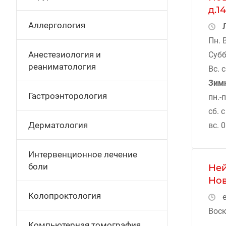
д.1
Аллергология
Пн. 
Анестезиология и
Субб
реаниматология
Вс. 
Зим
Гастроэнторология
пн.-п
сб. с
Дерматология
вс. 
Интервенционное лечение
боли
Ней
Нов
Колопроктология
е
Воск
Компьютерная томография