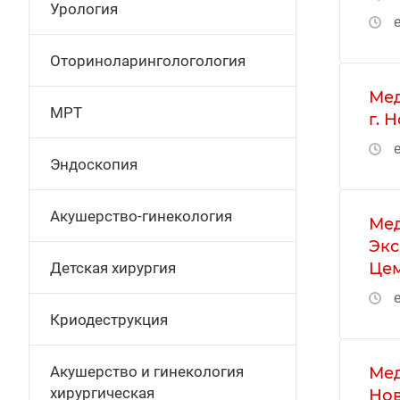
Урология
е
Оториноларингологология
Мед
МРТ
г. 
е
Эндоскопия
Акушерство-гинекология
Мед
Экс
Цем
Детская хирургия
е
Криодеструкция
Акушерство и гинекология
Мед
хирургическая
Нов