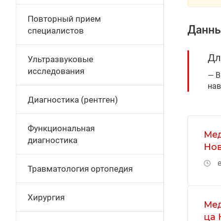
Повторный прием
Данны
специалистов
Дл
Ультразвуковые
исследования
В
нав
Диагностика (рентген)
Функциональная
Мед
диагностика
Нов
е
Травматология ортопедия
Хирургия
Мед
ца 