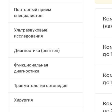
Повторный прием
специалистов
Ко
(к
Ультразвуковые
исследования
Ко
Диагностика (рентген)
до 
Функциональная
диагностика
Ко
до 
Травматология ортопедия
Хирургия
Ко
до 