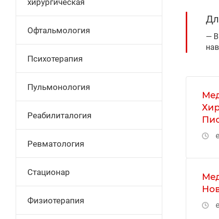
хирургическая
Дл
Офтальмология
В
нав
Психотерапия
Пульмонология
Мед
Хир
Реабилиталогия
Пио
е
Ревматология
Стационар
Мед
Нов
Физиотерапия
е