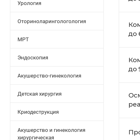
Урология
Оториноларингологология
Ко
до 
МРТ
Эндоскопия
Ко
до 
Акушерство-гинекология
Детская хирургия
Осм
ре
Криодеструкция
Акушерство и гинекология
Про
хирургическая