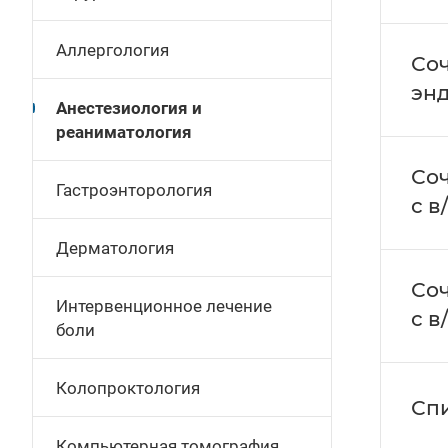
Аллергология
Со
энд
Анестезиология и
реаниматология
Соч
Гастроэнторология
с в
Дерматология
Соч
Интервенционное лечение
с в
боли
Колопроктология
Спи
Компьютерная томография