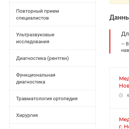
Повторный прием
Данны
специалистов
Дл
Ультразвуковые
исследования
В
нав
Диагностика (рентген)
Функциональная
Мед
диагностика
Нов
е
Травматология ортопедия
Хирургия
Мед
г. 