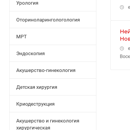
Урология
е
Оториноларингологология
Ней
МРТ
Нов
е
Эндоскопия
Воск
Акушерство-гинекология
Детская хирургия
Криодеструкция
Акушерство и гинекология
хирургическая